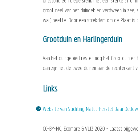
ontstond een diepe slenk met een sterke stromin
groot deel van het duingebied verdween in zee, e
wal) heette. Door een strekdam om de Plaat is 
Grootduin en Harlingerduin
Van het duingebied resten nog het Grootduin en h
dan zijn het de twee duinen aan de rechterkant 
Links
Website van Stichting Natuurherstel Baai Dellewa
CC-BY-NC, Ecomare & VLIZ 2020 - Laatst bijgewe