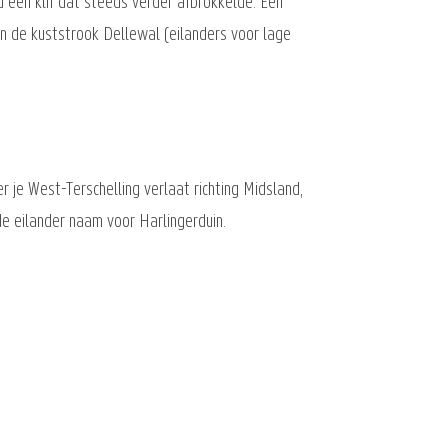
 een klif dat steeds verder afbrokkelde. Een
an de kuststrook Dellewal (eilanders voor lage
 je West-Terschelling verlaat richting Midsland,
e eilander naam voor Harlingerduin.