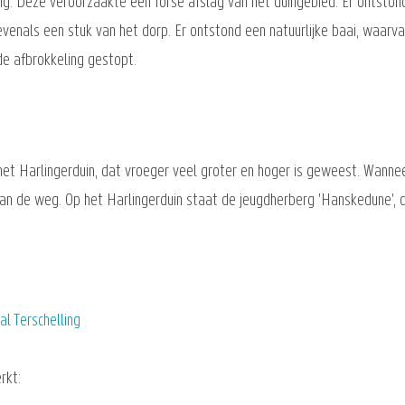
g. Deze veroorzaakte een forse afslag van het duingebied. Er ontstond
venals een stuk van het dorp. Er ontstond een natuurlijke baai, waarv
de afbrokkeling gestopt.
et Harlingerduin, dat vroeger veel groter en hoger is geweest. Wanneer
van de weg. Op het Harlingerduin staat de jeugdherberg 'Hanskedune', d
l Terschelling
rkt: