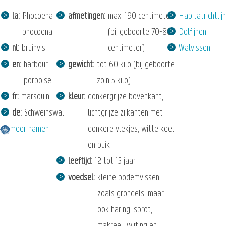
la
Phocoena
afmetingen
max. 190 centimeter
Habitatrichtlijn
phocoena
(bij geboorte 70-80
Dolfijnen
nl
bruinvis
centimeter)
Walvissen
en
harbour
gewicht
tot 60 kilo (bij geboorte
porpoise
zo'n 5 kilo)
fr
marsouin
kleur
donkergrijze bovenkant,
de
Schweinswal
lichtgrijze zijkanten met
meer namen
donkere vlekjes, witte keel
en buik
leeftijd
12 tot 15 jaar
voedsel
kleine bodemvissen,
zoals grondels, maar
ook haring, sprot,