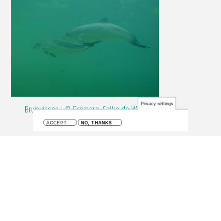
Privacy settings
Bruinvissen | © Ecomare, Salko de Wolf
ACCEPT
NO, THANKS
Vlaams Instituut voor de Zee
| InnovOcean site | Jacobsenstraat 1,
8400 OOSTENDE, België
Tel. nr
+32 (0)59 34 21 30
| e-mail:
info@vliz.be
| BTW BE
0466.279.196 |
privacy en cookiebeleid