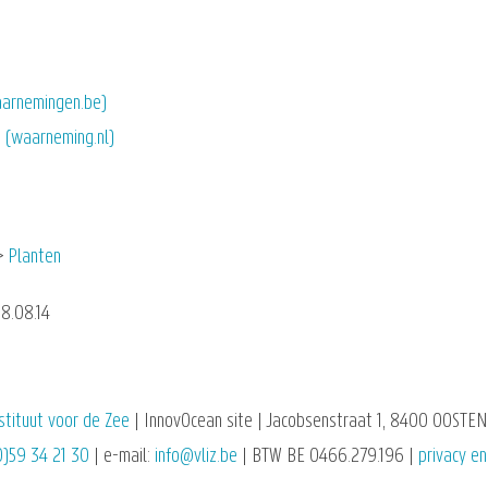
waarnemingen.be)
d (waarneming.nl)
Planten
18.08.14
stituut voor de Zee
| InnovOcean site | Jacobsenstraat 1, 8400 OOSTEN
0)59 34 21 30
| e-mail:
info@vliz.be
| BTW BE 0466.279.196 |
privacy en