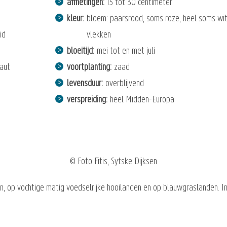
afmetingen
15 tot 30 centimeter
kleur
bloem: paarsrood, soms roze, heel soms wit
id
vlekken
bloeitijd
mei tot en met juli
raut
voortplanting
zaad
levensduur
overblijvend
verspreiding
heel Midden-Europa
© Foto Fitis, Sytske Dijksen
en, op vochtige matig voedselrijke hooilanden en op blauwgraslanden. I