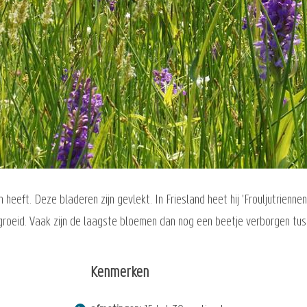
heeft. Deze bladeren zijn gevlekt. In Friesland heet hij 'Frouljutrienn
tgegroeid. Vaak zijn de laagste bloemen dan nog een beetje verborgen tus
Kenmerken