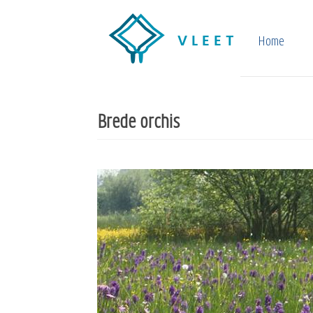
Overslaan
en
Home
naar
de
inhoud
Brede orchis
gaan