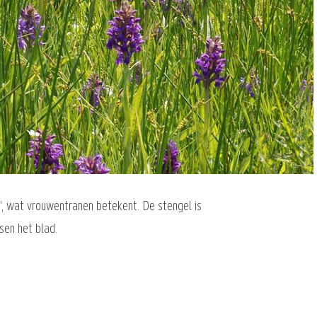
en', wat vrouwentranen betekent. De stengel is
sen het blad.