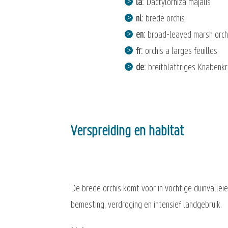
la
Dactylorhiza majalis
nl
brede orchis
en
broad-leaved marsh orch
fr
orchis a larges feuilles
de
breitblättriges Knabenk
Verspreiding en habitat
De brede orchis komt voor in vochtige duinvallei
bemesting, verdroging en intensief landgebruik.