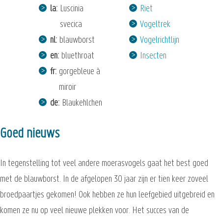
la
Luscinia
Riet
svecica
Vogeltrek
nl
blauwborst
Vogelrichtlijn
en
bluethroat
Insecten
fr
gorgebleue à
miroir
de
Blaukehlchen
Goed nieuws
In tegenstelling tot veel andere moerasvogels gaat het best goed
met de blauwborst. In de afgelopen 30 jaar zijn er tien keer zoveel
broedpaartjes gekomen! Ook hebben ze hun leefgebied uitgebreid en
komen ze nu op veel nieuwe plekken voor. Het succes van de