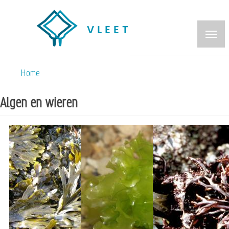
Overslaan
en
naar
de
inhoud
Home
Kruimelpad
gaan
Algen en wieren