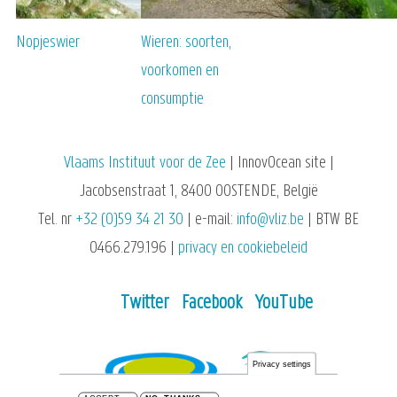
Nopjeswier
Wieren: soorten,
voorkomen en
consumptie
Vlaams Instituut voor de Zee
| InnovOcean site |
Jacobsenstraat 1, 8400 OOSTENDE, België
Tel. nr
+32 (0)59 34 21 30
| e-mail:
info@vliz.be
| BTW BE
0466.279.196 |
privacy en cookiebeleid
Twitter
Facebook
YouTube
Privacy settings